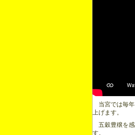
当宮では毎年九
上げます。
五穀豊穣を感
す。