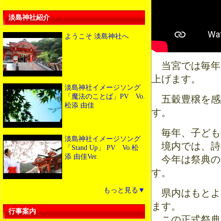
淡島神社紹介
ようこそ 淡島神社へ
当宮では毎年九
上げます。
淡島神社イメージソング
「魔法のことば」PV Vo.
五穀豊穣を感
松添 由佳
す。
毎年、子ども
淡島神社イメージソング
境内では、詩
「Stand Up」 PV Vo.松
添 由佳Ver.
今年は祭典の
す。
もっと見る▼
県内はもとよ
ます。
行事案内
この正式祭典