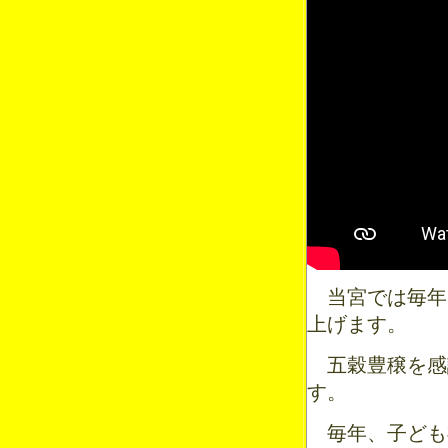
当宮では毎年九
上げます。
五穀豊穣を感
す。
毎年、子ども