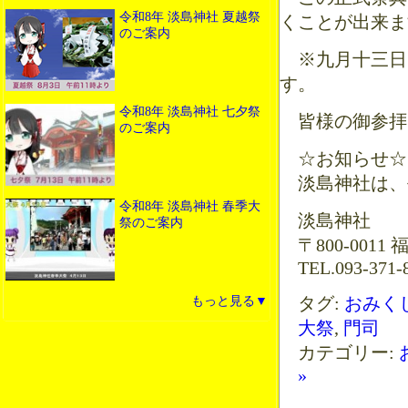
令和8年 淡島神社 夏越祭
くことが出来ま
のご案内
※九月十三日
す。
令和8年 淡島神社 七夕祭
皆様の御参拝
のご案内
☆お知らせ☆
淡島神社は、平
令和8年 淡島神社 春季大
淡島神社
祭のご案内
〒800-001
TEL.093-371-8
タグ:
おみく
もっと見る▼
大祭
,
門司
カテゴリー:
»