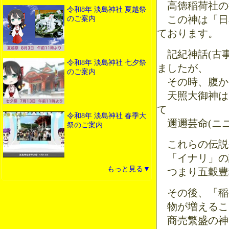
高徳稲荷社の
令和8年 淡島神社 夏越祭
この神は「日
のご案内
ております。
記紀神話(古事
令和8年 淡島神社 七夕祭
ましたが、
のご案内
その時、腹か
天照大御神は
て
令和8年 淡島神社 春季大
邇邇芸命(ニニ
祭のご案内
これらの伝説
「イナリ」の
もっと見る▼
つまり五穀豊
その後、「稲
物が増えるこ
商売繁盛の神