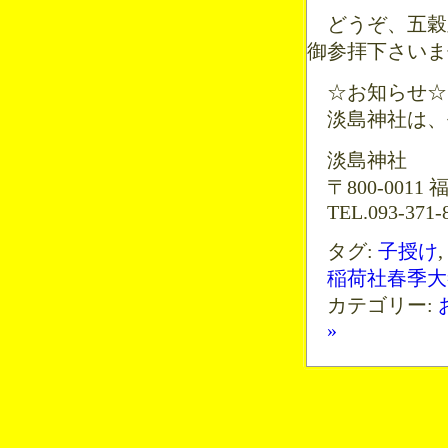
どうぞ、五穀
御参拝下さいま
☆お知らせ☆
淡島神社は、平
淡島神社
〒800-001
TEL.093-371-8
タグ:
子授け
,
稲荷社春季大
カテゴリー:
»