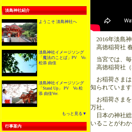
淡島神社紹介
ようこそ 淡島神社へ
2016年淡島
高徳稲荷社 
淡島神社イメージソング
「魔法のことば」PV Vo.
当宮では、毎年
松添 由佳
高徳稲荷社（
お稲荷さまは
淡島神社イメージソング
知られています
「Stand Up」 PV Vo.松
添 由佳Ver.
お稲荷さまを
万社。
もっと見る▼
日本の神社総
いることがわか
行事案内