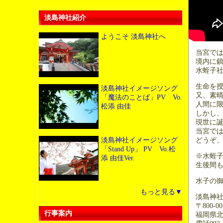
淡島神社紹介
ようこそ 淡島神社へ
当宮では毎
境内に鎮
水蛭子社
生命を授
淡島神社イメージソング
又、素晴
「魔法のことば」PV Vo.
人間に限
松添 由佳
しかし、
現世に誕
当宮では
どうぞ、
淡島神社イメージソング
「Stand Up」 PV Vo.松
※水蛭子
添 由佳Ver.
生後間も
水子の御
もっと見る▼
淡島神
〒800-00
行事案内
福岡県北