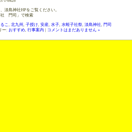
71-8428
、淡島神社HPをご覧ください。
社 門司」で検索
ひるこ
,
北九州
,
子授け
,
安産
,
水子
,
水蛭子社祭
,
淡島神社
,
門司
リー:
おすすめ
,
行事案内
|
コメントはまだありません »