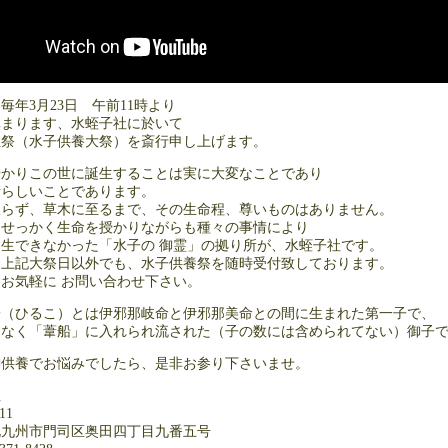
年3月23日 午前11時より
まります、水蛭子社に於いて
祭（水子供養大祭）を斎行申し上げます。
かりこの世に誕生することは実に大変なことであり
らしいことであります。
らず、草木に至るまで、その生命程、尊いものはありません。
せっかく生命を授かりながらも種々の事情により
生できなかった「水子の 御霊」の拠り所が、水蛭子社です。
上記大祭日以外でも、水子供養祭を随時受付致しております。
お気軽に お問い合わせ下さい。
（ひるこ）とは伊邪那岐命と伊邪那美命との間に生まれた第一子で、
なく「葦船」に入れられ流された（子の数には含められてない）御子
供養でお悩みでしたら、是非お参り下さいませ。
社
11
九州市門司区奥田四丁目九番五号