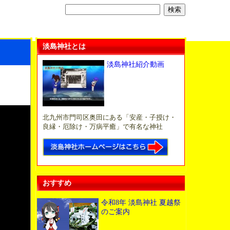
淡島神社とは
淡島神社紹介動画
北九州市門司区奥田にある「安産・子授け・
良縁・厄除け・万病平癒」で有名な神社
おすすめ
令和8年 淡島神社 夏越祭
のご案内