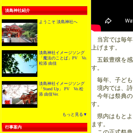
淡島神社紹介
ようこそ 淡島神社へ
当宮では毎年九
上げます。
淡島神社イメージソング
「魔法のことば」PV Vo.
五穀豊穣を感
松添 由佳
す。
毎年、子ども
淡島神社イメージソング
境内では、詩
「Stand Up」 PV Vo.松
添 由佳Ver.
今年は祭典の
す。
もっと見る▼
県内はもとよ
ます。
行事案内
この正式祭典