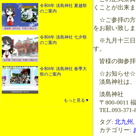
令和8年 淡島神社 夏越祭
くことが出来ま
のご案内
☆ご参拝の方
をお願い致しま
令和8年 淡島神社 七夕祭
※九月十三日
のご案内
す。
皆様の御参拝
令和8年 淡島神社 春季大
☆お知らせ☆
祭のご案内
淡島神社は、平
淡島神社
もっと見る▼
〒800-001
TEL.093-371-8
タグ:
北九州
,
カテゴリー: