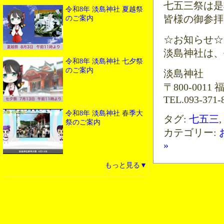
七五三祭は是
令和8年 淡島神社 夏越祭
皆様の御参拝
のご案内
☆お知らせ☆
淡島神社は、平
令和8年 淡島神社 七夕祭
のご案内
淡島神社
〒800-001
TEL.093-371-8
令和8年 淡島神社 春季大
タグ:
七五三
,
祭のご案内
カテゴリー:
»
もっと見る▼