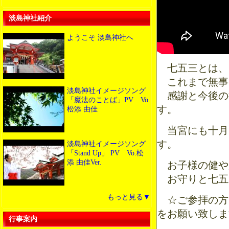
淡島神社紹介
ようこそ 淡島神社へ
七五三とは、
これまで無事
淡島神社イメージソング
感謝と今後の
「魔法のことば」PV Vo.
す。
松添 由佳
当宮にも十月
す。
淡島神社イメージソング
「Stand Up」 PV Vo.松
添 由佳Ver.
お子様の健や
お守りと七五
もっと見る▼
☆ご参拝の方
をお願い致しま
行事案内